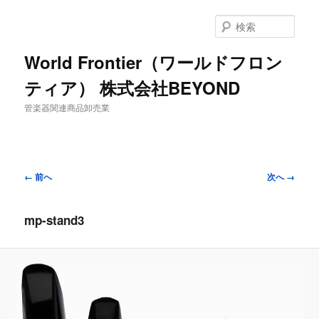
検
索
World Frontier（ワールドフロン
ティア） 株式会社BEYOND
管楽器関連商品卸売業
画
← 前へ
次へ →
像
ナ
mp-stand3
ビ
ゲ
ー
シ
ョ
ン