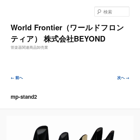
検
索
World Frontier（ワールドフロン
ティア） 株式会社BEYOND
管楽器関連商品卸売業
画
← 前へ
次へ →
像
ナ
mp-stand2
ビ
ゲ
ー
シ
ョ
ン