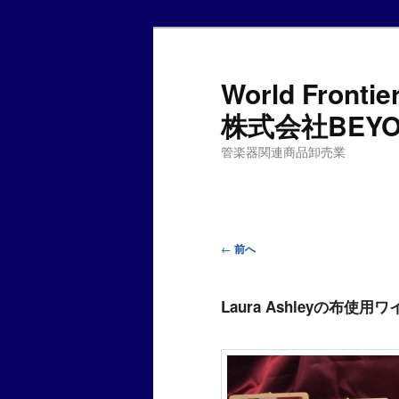
World Fro
株式会社BEYO
管楽器関連商品卸売業
投
←
前へ
稿
ナ
Laura Ashleyの布
ビ
ゲ
ー
シ
ョ