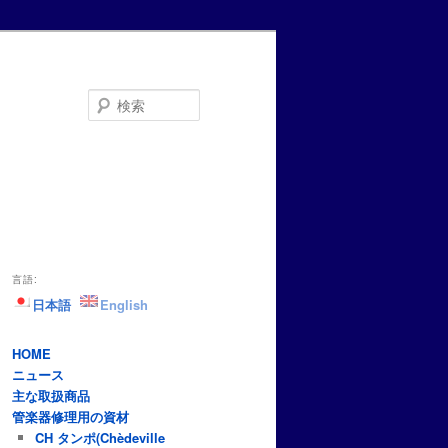
検
索
言語:
日本語
English
HOME
ニュース
主な取扱商品
管楽器修理用の資材
CH タンポ(Chèdeville