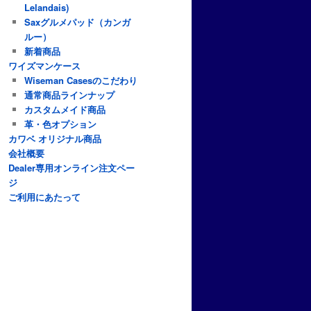
Lelandais)
Saxグルメパッド（カンガ
ルー）
新着商品
ワイズマンケース
Wiseman Casesのこだわり
通常商品ラインナップ
カスタムメイド商品
革・色オプション
カワベ オリジナル商品
会社概要
Dealer専用オンライン注文ペー
ジ
ご利用にあたって